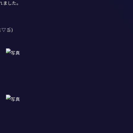
れました。
≧▽≦)